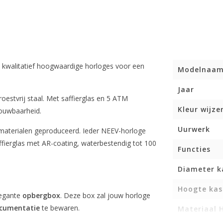
en kwalitatief hoogwaardige horloges voor een
Modelnaa
Jaar
oestvrij staal. Met saffierglas en 5 ATM
Kleur wijze
rouwbaarheid.
Uurwerk
 materialen geproduceerd. Ieder NEEV-horloge
fierglas met AR-coating, waterbestendig tot 100
Functies
Diameter k
Hoogte kas
legante
opbergbox
. Deze box zal jouw horloge
cumentatie
te bewaren.
Materiaal 