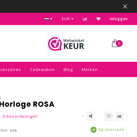
Kies voor de gratis inpakservice in je winkelwagen
EUR
Inloggen
0
ccessoires
Cadeaubon
Blog
Merken
S
Horloge ROSA
0 beoordelingen
Op voorraad
Incl. btw