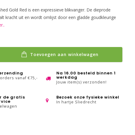
hed Gold Red is een expressieve blikvanger. De dieprode
aalt kracht uit en wordt omlijst door een gladde goudkleurige
r..
Toevoegen aan winkelwagen
verzending
Na 16.00 besteld binnen 1
werkdag
 orders vanaf €75,-
Jouw item(s) verzonden!
r de gratis
Bezoek onze fysieke winkel
rvice
In hartje Sliedrecht
kelwagen