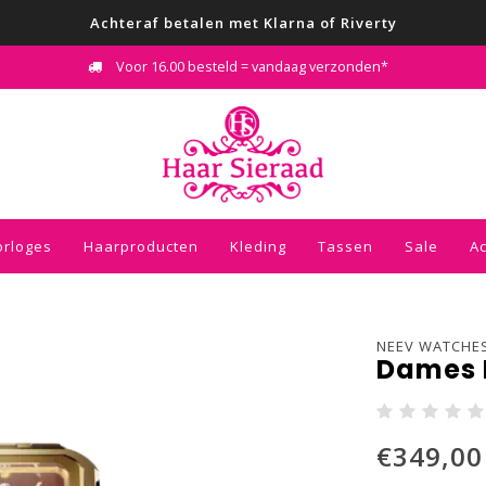
Achteraf betalen met Klarna of Riverty
Voor 16.00 besteld = vandaag verzonden*
orloges
Haarproducten
Kleding
Tassen
Sale
A
NEEV WATCHE
Dames 
€349,00