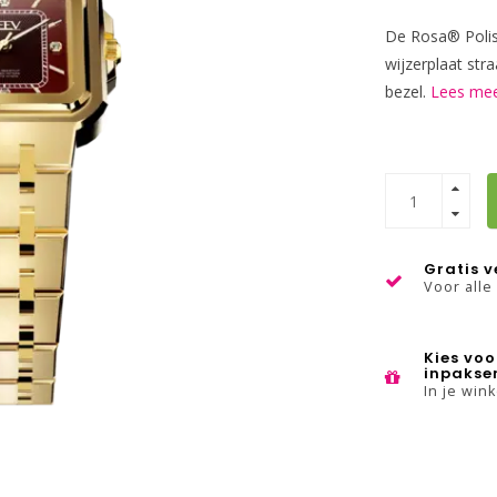
De Rosa® Polis
wijzerplaat str
bezel.
Lees mee
Gratis 
Voor alle
Kies voo
inpakse
In je win