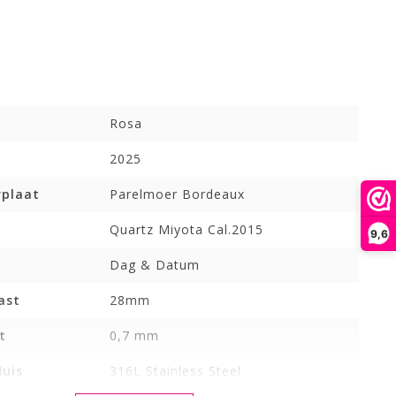
m
Rosa
2025
rplaat
Parelmoer Bordeaux
Quartz Miyota Cal.2015
9,6
Dag & Datum
ast
28mm
t
0,7 mm
Huis
316L Stainless Steel