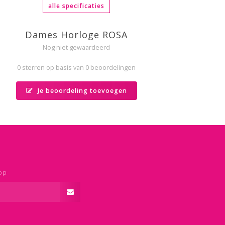
alle specificaties
Dames Horloge ROSA
Nog niet gewaardeerd
0 sterren op basis van 0 beoordelingen
Je beoordeling toevoegen
op