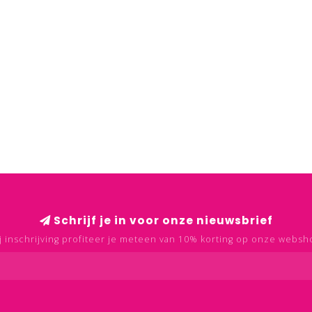
Schrijf je in voor onze nieuwsbrief
j inschrijving profiteer je meteen van 10% korting op onze websh