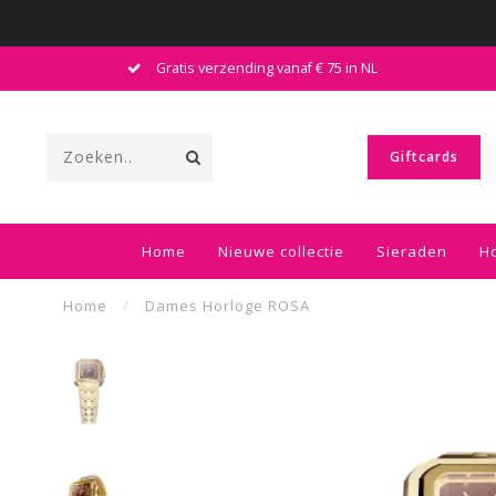
Gratis verzending vanaf € 75 in NL
Giftcards
Home
Nieuwe collectie
Sieraden
H
Home
/
Dames Horloge ROSA