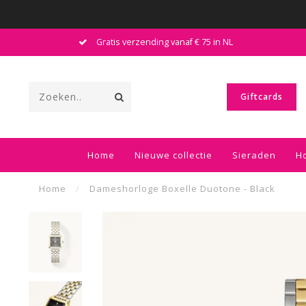
Gratis verzending vanaf € 75 in NL
Giftcards
Home
Nieuwe collectie
Sieraden
H
Home
/
Dameshorloge Boxelle Duotone - Black