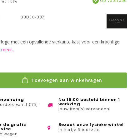
Op voorraad
Incl. btw
:
BBDSG-B07
loge met een opvallende vierkante kast voor een krachtige
 meer..
Toevoegen aan winkelwagen
verzending
Na 16.00 besteld binnen 1
werkdag
 orders vanaf €75,-
Jouw item(s) verzonden!
r de gratis
Bezoek onze fysieke winkel
rvice
In hartje Sliedrecht
kelwagen