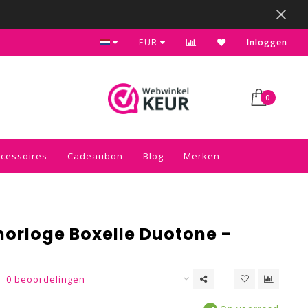
Kies voor de gratis inpakservice in je winkelwagen
EUR
Inloggen
0
ccessoires
Cadeaubon
Blog
Merken
orloge Boxelle Duotone -
0 beoordelingen