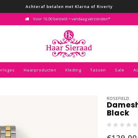
Achteraf betalen met Klarna of Riverty
Voor 16.00 besteld = vandaag verzonden*
orloges
Haarproducten
Kleding
Tassen
Sale
A
ROSEFIELD
Damesh
Black
€129,00