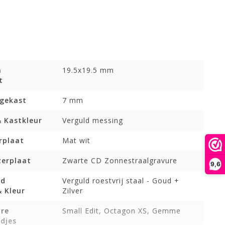
n
19.5x19.5 mm
t
ogekast
7 mm
& Kastkleur
Verguld messing
rplaat
Mat wit
zerplaat
Zwarte CD Zonnestraalgravure
9,6
nd
Verguld roestvrij staal - Goud +
 Kleur
Zilver
are
Small Edit, Octagon XS, Gemme
djes