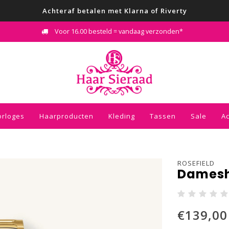
Achteraf betalen met Klarna of Riverty
Voor 16.00 besteld = vandaag verzonden*
orloges
Haarproducten
Kleding
Tassen
Sale
A
ROSEFIELD
Damesh
€139,00