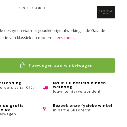
:
ORCGSG-OR01
nde design en warme, goudkleurige afwerking is de Gaia de
natie van klassiek en modern.
Lees meer..
Toevoegen aan winkelwagen
verzending
Na 16.00 besteld binnen 1
werkdag
 orders vanaf €75,-
Jouw item(s) verzonden!
r de gratis
Bezoek onze fysieke winkel
rvice
In hartje Sliedrecht
kelwagen