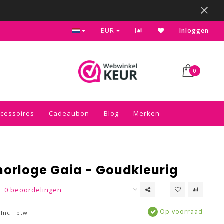
Kies voor de gratis inpakservice in je winkelwagen
EUR
Inloggen
0
ccessoires
Cadeaubon
Blog
Merken
orloge Gaia - Goudkleurig
0 beoordelingen
Op voorraad
Incl. btw