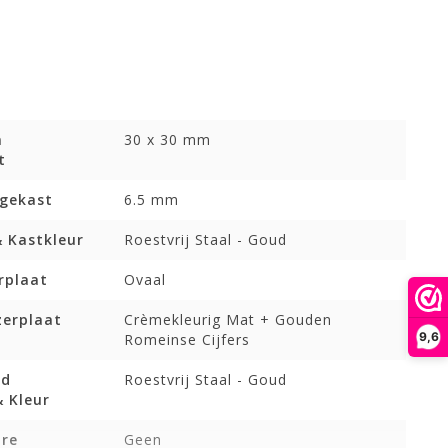
n
30 x 30 mm
t
ogekast
6.5 mm
& Kastkleur
Roestvrij Staal - Goud
rplaat
Ovaal
zerplaat
Crèmekleurig Mat + Gouden
9,6
Romeinse Cijfers
nd
Roestvrij Staal - Goud
 Kleur
are
Geen