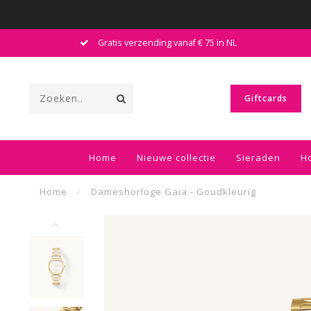
Gratis verzending vanaf € 75 in NL
Giftcards
Home
Nieuwe collectie
Sieraden
H
Home
/
Dameshorloge Gaia - Goudkleurig