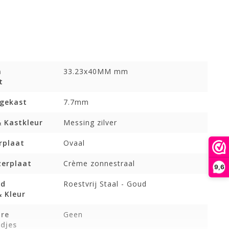
n
33.23x40MM mm
t
ogekast
7.7mm
& Kastkleur
Messing zilver
rplaat
Ovaal
zerplaat
Crème zonnestraal
9,6
nd
Roestvrij Staal - Goud
 Kleur
are
Geen
djes