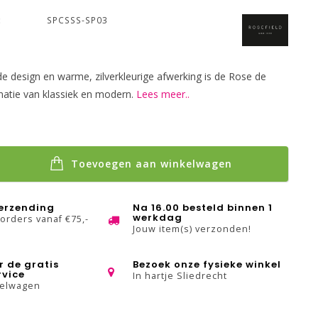
:
SPCSSS-SP03
nde design en warme, zilverkleurige afwerking is de Rose de
natie van klassiek en modern.
Lees meer..
Toevoegen aan winkelwagen
verzending
Na 16.00 besteld binnen 1
werkdag
 orders vanaf €75,-
Jouw item(s) verzonden!
r de gratis
Bezoek onze fysieke winkel
rvice
In hartje Sliedrecht
kelwagen