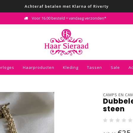
Achteraf betalen met Klarna of Riverty
Voor 16.00 besteld = vandaag verzonden*
orloges
Haarproducten
Kleding
Tassen
Sale
A
CAMPS EN CA
Dubbele
steen
€25