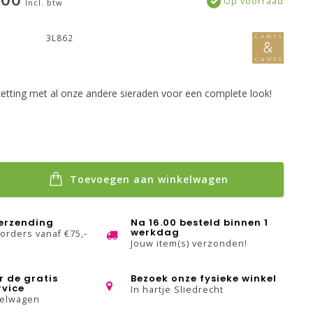
Op voorraad
Incl. btw
:
3L862
etting met al onze andere sieraden voor een complete look!
Toevoegen aan winkelwagen
verzending
Na 16.00 besteld binnen 1
werkdag
 orders vanaf €75,-
Jouw item(s) verzonden!
r de gratis
Bezoek onze fysieke winkel
rvice
In hartje Sliedrecht
kelwagen