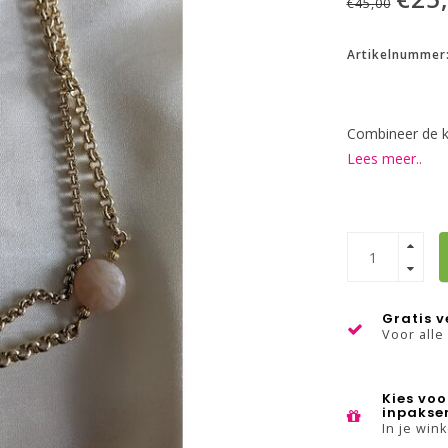
€45,00
Artikelnummer
Combineer de k
Lees meer..
Gratis 
Voor alle
Kies voo
inpakse
In je win