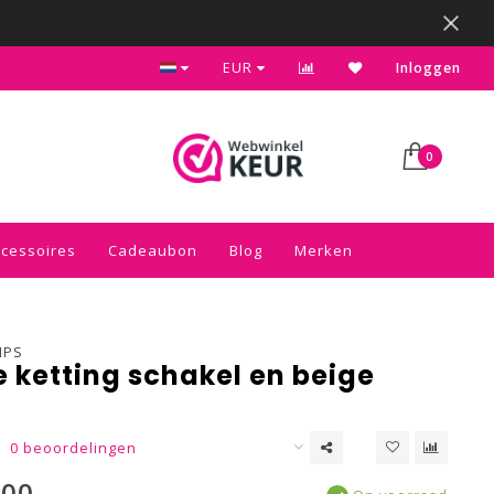
Kies voor de gratis inpakservice in je winkelwagen
EUR
Inloggen
0
ccessoires
Cadeaubon
Blog
Merken
MPS
 ketting schakel en beige
0 beoordelingen
,00