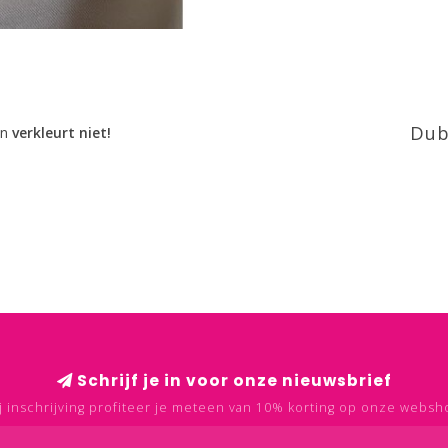
Dub
n
verkleurt niet!
Schrijf je in voor onze nieuwsbrief
j inschrijving profiteer je meteen van 10% korting op onze websh