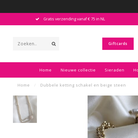
Gratis verzending vanaf € 75 in NL
Giftcards
Home
Nieuwe collectie
Sieraden
H
Home
/
Dubbele ketting schakel en beige steen