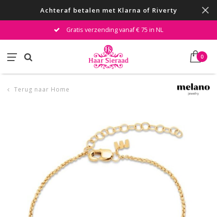
Achteraf betalen met Klarna of Riverty
Gratis verzending vanaf € 75 in NL
0
Terug naar Home