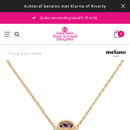
Achteraf betalen met Klarna of Riverty
Gratis verzending vanaf € 75 in NL
0
Terug naar Home