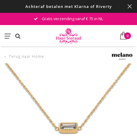
Achteraf betalen met Klarna of Riverty
Gratis verzending vanaf € 75 in NL
0
Terug naar Home