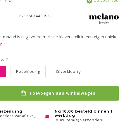
Op voorraad
cl. btw
8718607443398
armband is uitgevoerd met vier klavers, elk in een eigen unieke
..
ze:
*
g
Rosékleurig
Zilverkleurig
Toevoegen aan winkelwagen
verzending
Na 16.00 besteld binnen 1
werkdag
 orders vanaf €75,-
Jouw item(s) verzonden!