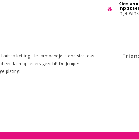
Kies voo
inpakse
In je win
Frien
arissa ketting. Het armbandje is one size, dus
 een lach op ieders gezicht! De Juniper
ge plating.