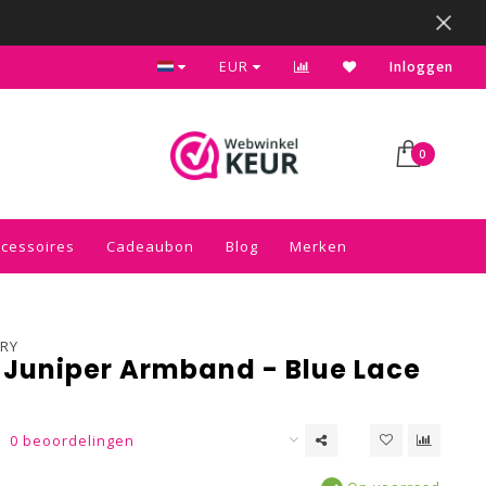
Kies voor de gratis inpakservice in je winkelwagen
EUR
Inloggen
0
ccessoires
Cadeaubon
Blog
Merken
RY
 Juniper Armband - Blue Lace
0 beoordelingen