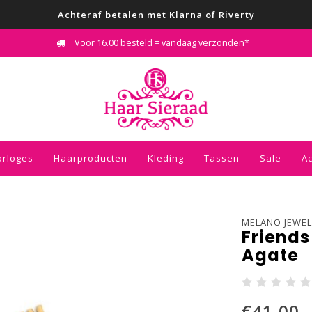
Achteraf betalen met Klarna of Riverty
Voor 16.00 besteld = vandaag verzonden*
orloges
Haarproducten
Kleding
Tassen
Sale
A
MELANO JEWEL
Friends
Agate
€41,00