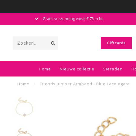
Gratis verzending vanaf € 75 in NL
Giftcards
Home
Nieuwe collectie
Sieraden
H
Home
/
Friends Juniper Armband - Blue Lace Agate