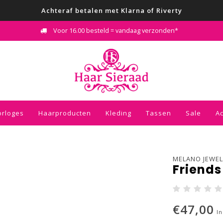
Achteraf betalen met Klarna of Riverty
Voor 16.00 besteld = vandaag verzonden*
orloges
Haarproducten
Kleding
Tassen
Sale
A
MELANO JEWEL
Friends
€47,00
In