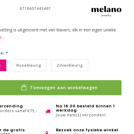
8718607443497
etting is uitgevoerd met vier klavers, elk in een eigen unieke
..
ze:
*
g
Rosékleurig
Zilverkleurig
Toevoegen aan winkelwagen
verzending
Na 16.00 besteld binnen 1
werkdag
 orders vanaf €75,-
Jouw item(s) verzonden!
r de gratis
Bezoek onze fysieke winkel