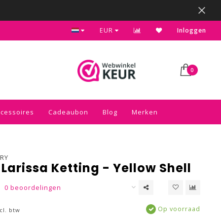
Kies voor de gratis inpakservice in je winkelwagen
EUR
Inloggen
0
ccessoires
Cadeaubon
Blog
Merken
RY
 Larissa Ketting - Yellow Shell
0 beoordelingen
Op voorraad
cl. btw