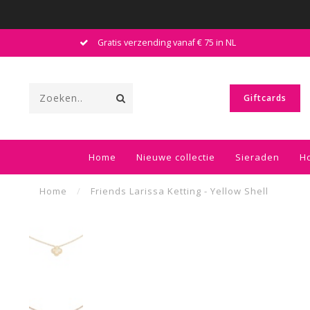
Gratis verzending vanaf € 75 in NL
Giftcards
Home
Nieuwe collectie
Sieraden
H
Home
/
Friends Larissa Ketting - Yellow Shell