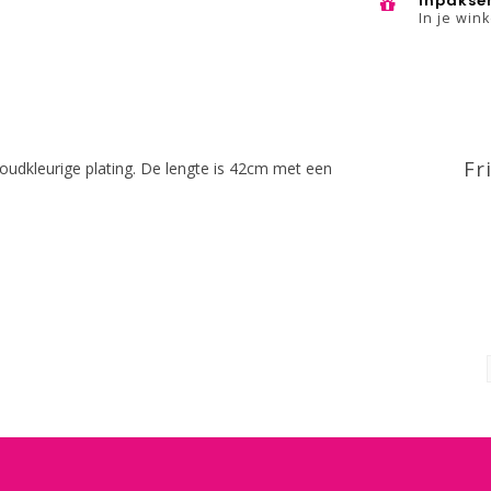
inpakse
In je win
Fr
 goudkleurige plating. De lengte is 42cm met een