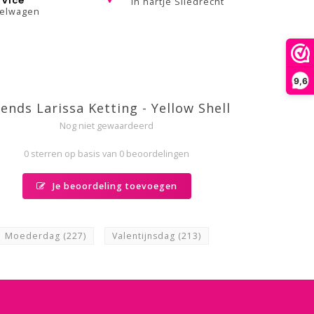
rvice
In hartje Sliedrecht
kelwagen
9,6
iends Larissa Ketting - Yellow Shell
Nog niet gewaardeerd
0 sterren op basis van 0 beoordelingen
Je beoordeling toevoegen
Moederdag
(227)
Valentijnsdag
(213)