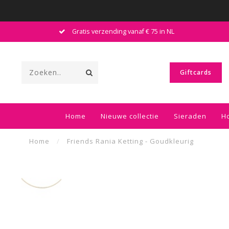
Gratis verzending vanaf € 75 in NL
Giftcards
Home
Nieuwe collectie
Sieraden
H
Home
/
Friends Rania Ketting - Goudkleurig