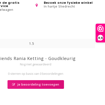
r de gratis
Bezoek onze fysieke winkel
rvice
In hartje Sliedrecht
kelwagen
9,6
1.5
riends Rania Ketting - Goudkleurig
Nog niet gewaardeerd
0 sterren op basis van 0 beoordelingen
Je beoordeling toevoegen