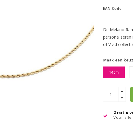
EAN Code:
De Melano Rania
personaliseren 
of Vivid collecti
Maak een keu
44cm
Gratis 
Voor alle