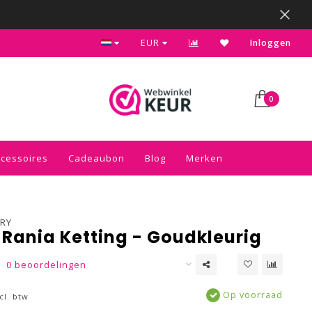
Kies voor de gratis inpakservice in je winkelwagen
EUR
Inloggen
0
ccessoires
Cadeaubon
Blog
Merken
RY
 Rania Ketting - Goudkleurig
0 beoordelingen
Op voorraad
cl. btw