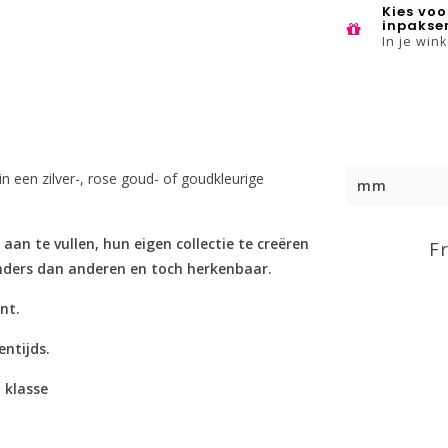
Kies voo
inpakse
In je win
 in een zilver-, rose goud- of goudkleurige
mm
n te vullen, hun eigen collectie te creëren
F
anders dan anderen en toch herkenbaar.
ant.
entijds.
 klasse