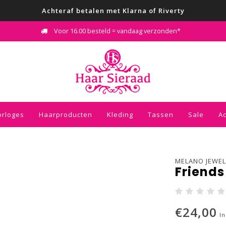
Achteraf betalen met Klarna of Riverty
Voor 16.00 besteld = vandaag verzonden*
orloges
Haarproducten
Kleding
Tassen
Sale
A
MELANO JEWEL
Friends
€24,00
In