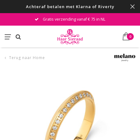
Achteraf betalen met Klarna of Riverty
Gratis verzending vanaf € 75 in NL
0
Terug naar Home