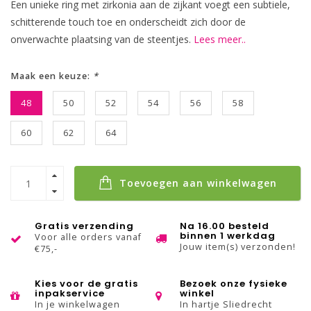
Een unieke ring met zirkonia aan de zijkant voegt een subtiele,
schitterende touch toe en onderscheidt zich door de
onverwachte plaatsing van de steentjes.
Lees meer..
Maak een keuze:
*
48
50
52
54
56
58
60
62
64
Toevoegen aan winkelwagen
Gratis verzending
Na 16.00 besteld
binnen 1 werkdag
Voor alle orders vanaf
Jouw item(s) verzonden!
€75,-
Kies voor de gratis
Bezoek onze fysieke
inpakservice
winkel
In je winkelwagen
In hartje Sliedrecht