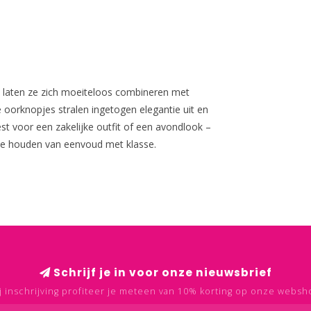
n laten ze zich moeiteloos combineren met
e oorknopjes stralen ingetogen elegantie uit en
iest voor een zakelijke outfit of een avondlook –
die houden van eenvoud met klasse.
Schrijf je in voor onze nieuwsbrief
j inschrijving profiteer je meteen van 10% korting op onze websh