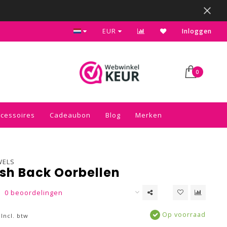
Kies voor de gratis inpakservice in je winkelwagen
EUR
Inloggen
0
ccessoires
Cadeaubon
Blog
Merken
WELS
sh Back Oorbellen
0 beoordelingen
Op voorraad
Incl. btw