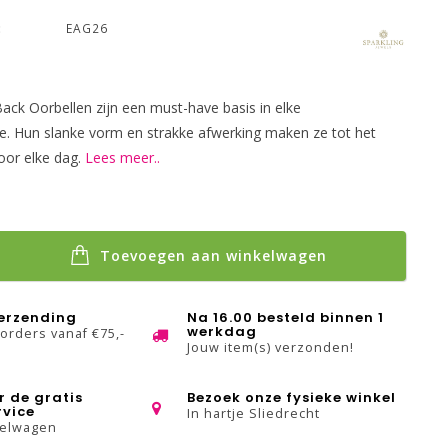
:
EAG26
ck Oorbellen zijn een must-have basis in elke
ie. Hun slanke vorm en strakke afwerking maken ze tot het
oor elke dag.
Lees meer..
Toevoegen aan winkelwagen
verzending
Na 16.00 besteld binnen 1
werkdag
 orders vanaf €75,-
Jouw item(s) verzonden!
r de gratis
Bezoek onze fysieke winkel
rvice
In hartje Sliedrecht
kelwagen