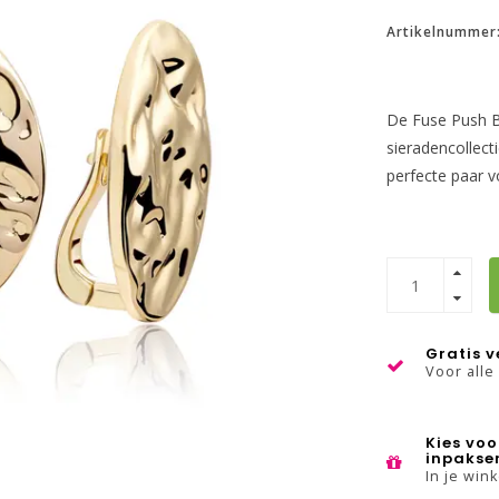
Artikelnummer
De Fuse Push Ba
sieradencollect
perfecte paar v
Gratis 
Voor alle
Kies voo
inpakse
In je win