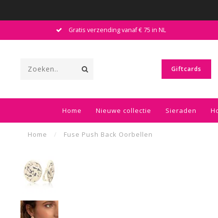
Gratis verzending vanaf € 75 in NL
Giftcards
Home
Nieuwe collectie
Sieraden
H
Home
/
Fuse Push Back Oorbellen