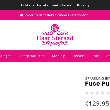
Achteraf betalen met Klarna of Riverty
Voor 16.00 besteld = vandaag verzonden*
orloges
Haarproducten
Kleding
Tassen
Sale
A
SPARKLING JE
Fuse Pu
€129,95