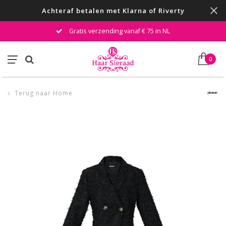
Achteraf betalen met Klarna of Riverty
Gratis verzending vanaf € 75 in NL
0
Terug naar Home