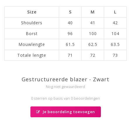
Size
S
M
L
Shoulders
40
41
42
Borst
96
100
104
Mouwlengte
61.5
62.5
63.5
Totale lengte
71
72
73
Gestructureerde blazer - Zwart
Nog niet gewaardeerd
0 sterren op basis van 0 beoordelingen
Je beoordeling toevoegen