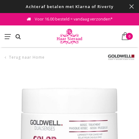
Achteraf betalen met Klarna of Riverty
Voor 16.00 besteld = vandaag verzonden*
0
Terug naar Home