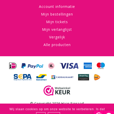
Account informatie
Mijn bestellingen
Mijn tickets
Mijn verlanglijst
Vergelijk
Alle producten
© Copyright 2026 Haar Sieraad
Wij slaan cookies op om onze website te verbeteren. Is dat
Haar Sieraad
scores a
4,8
/
5
out of
53
klantbeoordelingen at