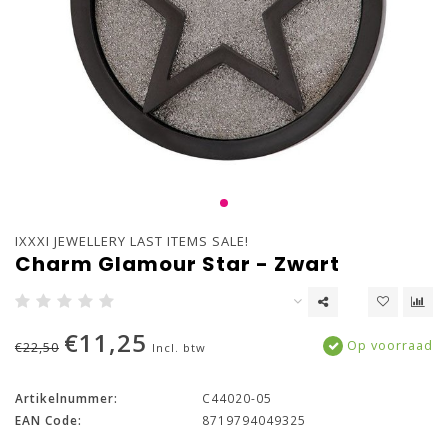
IXXXI JEWELLERY LAST ITEMS SALE!
Charm Glamour Star - Zwart
€11,25
Op voorraad
€22,50
Incl. btw
Artikelnummer:
C44020-05
EAN Code:
8719794049325