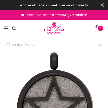
Achteraf betalen met Klarna of Riverty
Voor 16.00 besteld = vandaag verzonden*
0
Terug naar Home