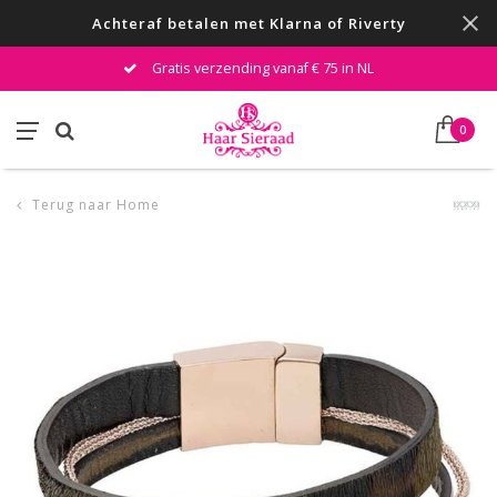
Achteraf betalen met Klarna of Riverty
Gratis verzending vanaf € 75 in NL
0
Terug naar Home