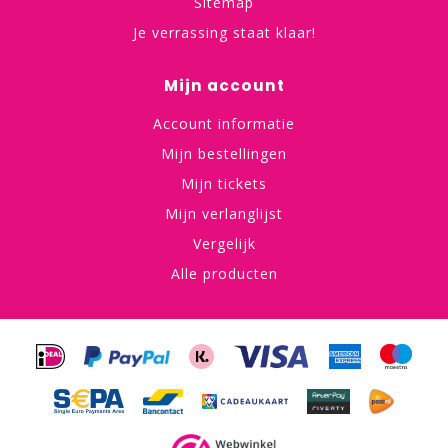
Sitemap
Je verrassing staat klaar!
Mijn account
Account informatie
Mijn bestellingen
Mijn tickets
Mijn verlanglijst
Vergelijk
Alle producten