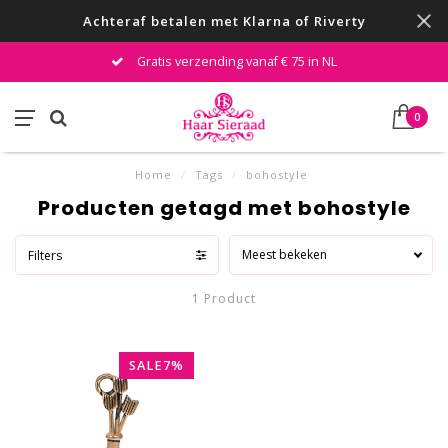
Achteraf betalen met Klarna of Riverty
Gratis verzending vanaf € 75 in NL
0
Home
/
Tags
/
bohostyle
Producten getagd met bohostyle
Meest bekeken
Filters
1 Product
SALE7%