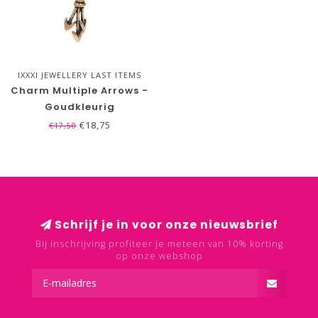
IXXXI JEWELLERY LAST ITEMS
SALE!
Charm Multiple Arrows -
Goudkleurig
€18,75
€17,50
Schrijf je in voor onze nieuwsbrief
Bij inschrijving profiteer je meteen van 10% korting
op onze webshop