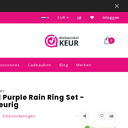
Kies voor de gratis inpakservice in je winkelwagen
EUR
Inloggen
0
ccessoires
Cadeaubon
Blog
Merken
RY
 Purple Rain Ring Set -
leurig
0 beoordelingen