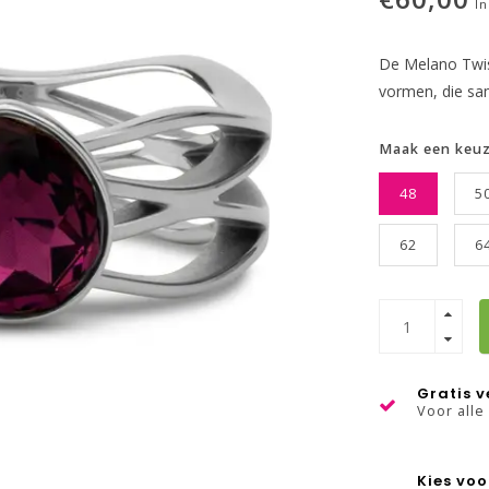
In
De Melano Twist
vormen, die sa
Maak een keu
48
5
62
6
Gratis 
Voor alle
Kies voo