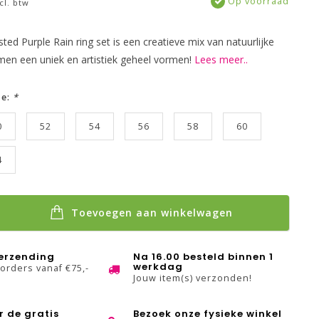
Op voorraad
cl. btw
ed Purple Rain ring set is een creatieve mix van natuurlijke
men een uniek en artistiek geheel vormen!
Lees meer..
ze:
*
0
52
54
56
58
60
4
Toevoegen aan winkelwagen
verzending
Na 16.00 besteld binnen 1
werkdag
 orders vanaf €75,-
Jouw item(s) verzonden!
r de gratis
Bezoek onze fysieke winkel