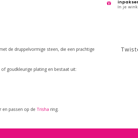
inpakse
In je win
Twist
met de druppelvormige steen, die een prachtige
- of goudkleurige plating en bestaat uit:
aar en passen op de
Trisha
ring.