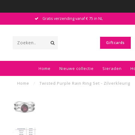
Gratis verzending vanaf € 75 in NL
Giftcards
Home
Nieuwe collectie
Sieraden
H
Home
/
Twisted Purple Rain Ring Set - Zilverkleurig