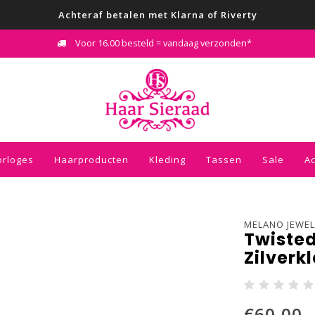
Achteraf betalen met Klarna of Riverty
Voor 16.00 besteld = vandaag verzonden*
orloges
Haarproducten
Kleding
Tassen
Sale
A
MELANO JEWEL
Twisted
Zilverk
€60,00