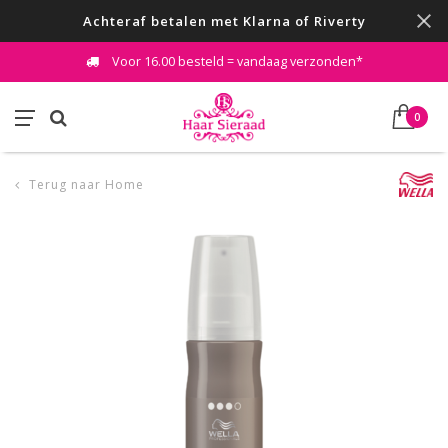
Achteraf betalen met Klarna of Riverty
Voor 16.00 besteld = vandaag verzonden*
0
Terug naar Home