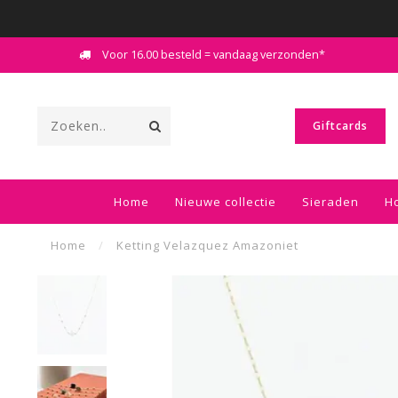
Voor 16.00 besteld = vandaag verzonden*
Giftcards
Home
Nieuwe collectie
Sieraden
H
Home
/
Ketting Velazquez Amazoniet