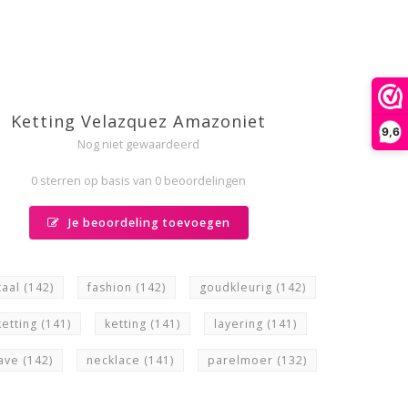
Ketting Velazquez Amazoniet
9,6
Nog niet gewaardeerd
0 sterren op basis van 0 beoordelingen
Je beoordeling toevoegen
taal
(142)
fashion
(142)
goudkleurig
(142)
ketting
(141)
ketting
(141)
layering
(141)
ave
(142)
necklace
(141)
parelmoer
(132)