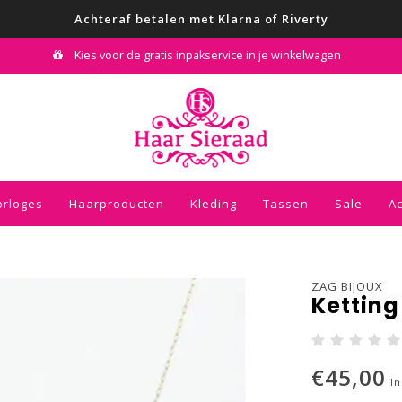
Achteraf betalen met Klarna of Riverty
Kies voor de gratis inpakservice in je winkelwagen
orloges
Haarproducten
Kleding
Tassen
Sale
A
ZAG BIJOUX
Kettin
€45,00
In