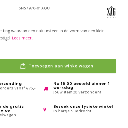
:
SNS7970-01AQU
etting waaraan een natuursteen in de vorm van een klein
estigd.
Lees meer..
Toevoegen aan winkelwagen
verzending
Na 16.00 besteld binnen 1
werkdag
 orders vanaf €75,-
Jouw item(s) verzonden!
r de gratis
Bezoek onze fysieke winkel
rvice
In hartje Sliedrecht
kelwagen