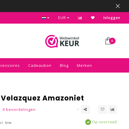
Bezoek onze gezellige winkel in Sliedrecht
EUR
Inloggen
0
ccessoires
Cadeaubon
Blog
Merken
g Velazquez Amazoniet
0 beoordelingen
Op voorraad
cl. btw