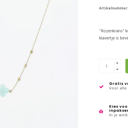
Artikelnummer
"Rozenkrans" k
klavertje is bev
Gratis 
Voor alle
Kies voo
inpakse
In je win