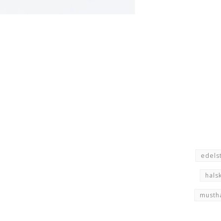
edels
hals
musth