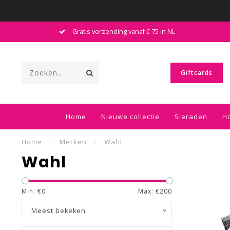
Gratis verzending vanaf € 75 in NL
Giftcards
Home
Nieuwe collectie
Sieraden
H
Home
/
Merken
/
Wahl
Wahl
Min: €
0
Max: €
200
Meest bekeken