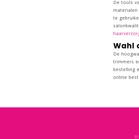
De tools v
materialen
te gebruik
salonkwalit
haarverzor
Wahl o
De hoogwaa
trimmers en
bestelling
online bes
Bi