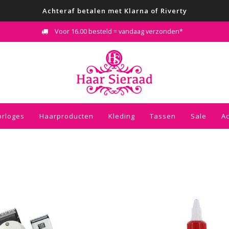
Achteraf betalen met Klarna of Riverty
Voor 16.00 besteld = vandaag verzonden*
orloges
Haarproducten
Kleding
Tassen
Sale
A