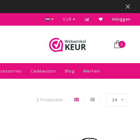
Kies voor de gratis inpakservice in je winkelwagen
EUR
Inloggen
0
ccessoires
Cadeaubon
Blog
Merken
5 Producten
24