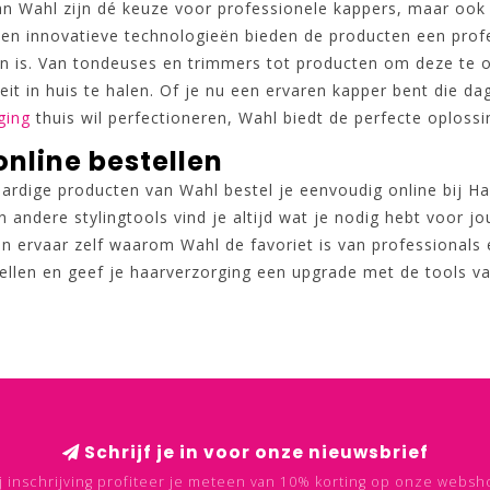
an Wahl zijn dé keuze voor professionele kappers, maar ook 
 en innovatieve technologieën bieden de producten een profe
en is. Van tondeuses en trimmers tot producten om deze te
eit in huis te halen. Of je nu een ervaren kapper bent die dag
ging
thuis wil perfectioneren, Wahl biedt de perfecte oplossi
nline bestellen
rdige producten van Wahl bestel je eenvoudig online bij Ha
 andere stylingtools vind je altijd wat je nodig hebt voor jo
 en ervaar zelf waarom Wahl de favoriet is van professional
tellen en geef je haarverzorging een upgrade met de tools v
Schrijf je in voor onze nieuwsbrief
j inschrijving profiteer je meteen van 10% korting op onze websh