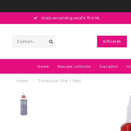
Gratis verzending vanaf € 75 in NL
Giftcards
Home
Nieuwe collectie
Sieraden
H
Home
/
Tondeuse Olie 118ml