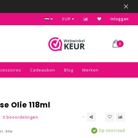
Kies voor de gratis inpakservice in je winkelwagen
EUR
Inloggen
0
ccessoires
Cadeaubon
Blog
Merken
e Olie 118ml
0 beoordelingen
Op voorraad
cl. btw