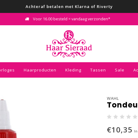
Achteraf betalen met Klarna of Riverty
Voor 16.00 besteld = vandaag verzonden*
orloges
Haarproducten
Kleding
Tassen
Sale
A
WAHL
Tondeus
€10,35
In