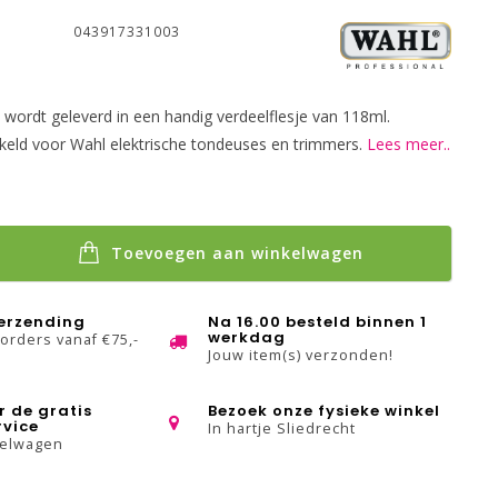
043917331003
l wordt geleverd in een handig verdeelflesje van 118ml.
keld voor Wahl elektrische tondeuses en trimmers.
Lees meer..
Toevoegen aan winkelwagen
verzending
Na 16.00 besteld binnen 1
werkdag
 orders vanaf €75,-
Jouw item(s) verzonden!
r de gratis
Bezoek onze fysieke winkel
rvice
In hartje Sliedrecht
kelwagen